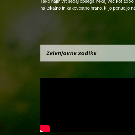
Tako najin vrt sedaj obsega nekaj več kot 2000 
na lokalno in kakovostno hrano, ki jo ponudijo na
Zelenjavne sadike