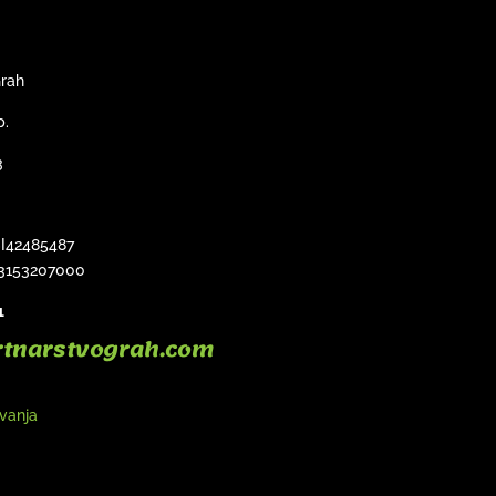
Grah
p.
3
SI42485487
3153207000
1
rtnarstvograh.com
ovanja