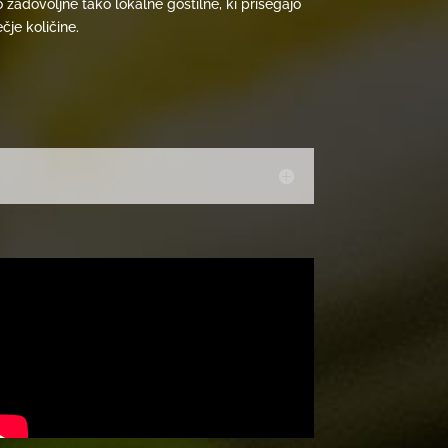
zadovoljne tako lokalne gostilne, ki prisegajo
čje količine.