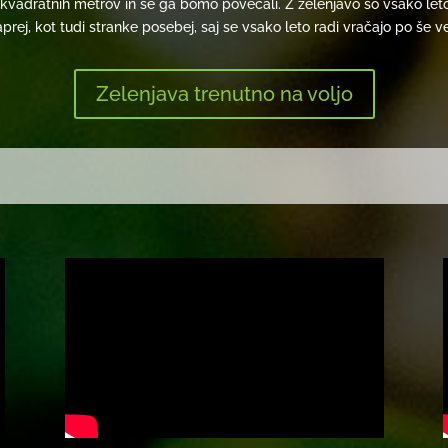
kvadratnih metrov in še ga bomo povečali. Z zelenjavo so vsako leto 
prej, kot tudi stranke posebej, saj se vsako leto radi vračajo po še ve
Zelenjava trenutno na voljo