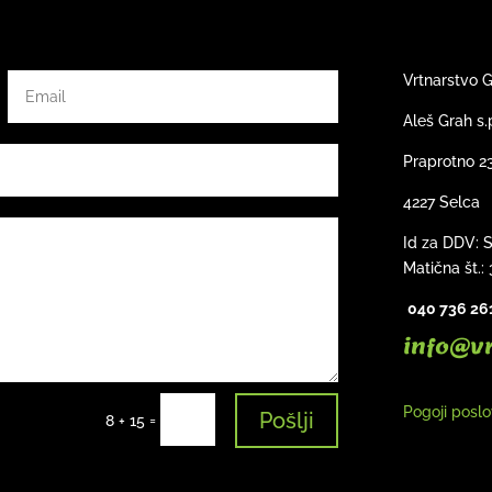
Vrtnarstvo 
Aleš Grah s.
Praprotno 2
4227 Selca
Id za DDV: 
Matična št.:
040 736 26
info@v
Pogoji posl
Pošlji
=
8 + 15