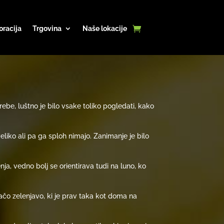
oracija
Trgovina
Naše lokacije
trebe, luštno je bilo vsake toliko pogledati, kako
liko ali pa ga sploh nimajo. Zanimanje je bilo
a, vedno bolj se orientirava tudi na luno, ko
mačo zelenjavo, ki je prav taka kot doma na