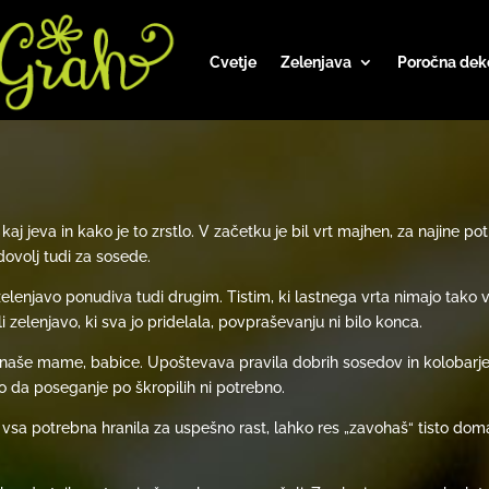
Cvetje
Zelenjava
Poročna dek
 kaj jeva in kako je to zrstlo. V začetku je bil vrt majhen, za najine po
dovolj tudi za sosede.
enjavo ponudiva tudi drugim. Tistim, ki lastnega vrta nimajo tako ve
li zelenjavo, ki sva jo pridelala, povpraševanju ni bilo konca.
e naše mame, babice. Upoštevava pravila dobrih sosedov in kolobarjenj
ko da poseganje po škropilih ni potrebno.
bi vsa potrebna hranila za uspešno rast, lahko res „zavohaš“ tisto do