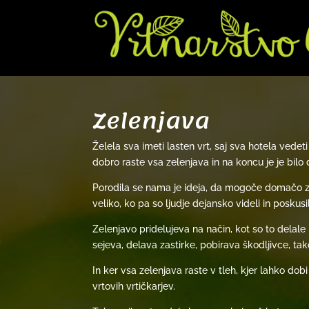
Zelenjava
Želela sva imeti lasten vrt, saj sva hotela vedeti
dobro raste vsa zelenjava in na koncu je je bilo 
Porodila se nama je ideja, da mogoče domačo zel
veliko, ko pa so ljudje dejansko videli in poskusi
Zelenjavo pridelujeva na način, kot so to delal
sejeva, delava zastirke, pobirava škodljivce, ta
In ker vsa zelenjava raste v tleh, kjer lahko do
vrtovih vrtičkarjev.