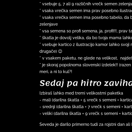
* vsebuje 5, 7 ali 9 različnih vrečk semen zelenj
* vsaka vrečka semen ima prav posebno ilustracij
* vsaka vrečka semen ima posebno tabelo, da bo
zelenjave
* vsa semena so profi semena, ja, profi!!!, prav 
* škatla je dovolj velika, da bo tvoja mama lahk
* vsebuje kartico z ilustracijo kamor lahko svoji
drugače) 😉
* v vsakem paketu, ne glede na velikost, najde
* je skoraj popolnoma slovenski izdelek!! (raze
meri, a ni to kul?!
Sedaj pa hitro zavih
Izbiraš lahko med tremi velikostmi paketka
- mali (darilna škatla + 5 vrečk s semeni + kartic
- srednji (darilna škatla + 7 vrečk s semeni + kart
- veliki (darilna škatla + 9 vrečk s semeni + karti
Seveda je darilo primerno tudi za rojstni dan ali