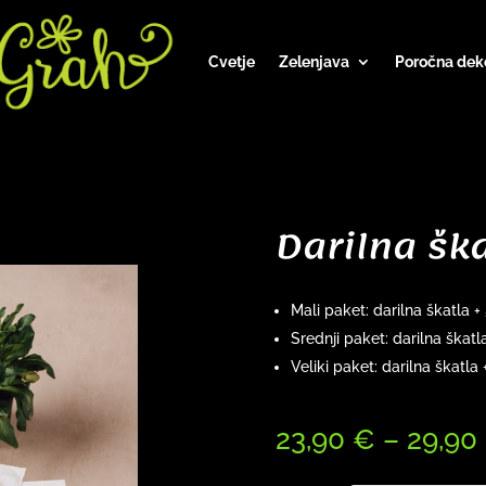
Cvetje
Zelenjava
Poročna dek
Darilna šk
Mali paket: darilna škatla +
Srednji paket: darilna škatl
Veliki paket: darilna škatla
23,90
€
–
29,90