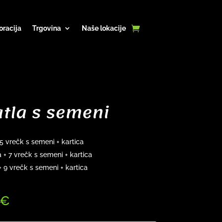
oracija
Trgovina
Naše lokacije
atla s semeni
 5 vrečk s semeni + kartica
a + 7 vrečk s semeni + kartica
 + 9 vrečk s semeni + kartica
€