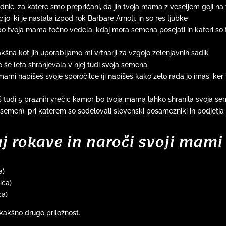
adnic, za katere smo prepričani, da jih tvoja mama z veseljem goji na 
o, ki je nastala izpod rok Barbare Arnolj, in so res ljubke
 tvoja mama točno vedela, kdaj mora semena posejati in kateri so t
takšna kot jih uporabljamo mi vrtnarji za vzgojo zelenjavnih sadik
o še leta shranjevala v njej tudi svoja semena
 mami napišeš svoje sporočilce (ji napišeš kako zelo rada jo imaš, ker
š tudi 5 praznih vrečic kamor bo tvoja mama lahko shranila svoja s
n semen), pri katerem so sodelovali slovenski posamezniki in podjetj
aj rokave in naroči svoji mami
a)
ica)
ca)
 kakšno drugo priložnost.