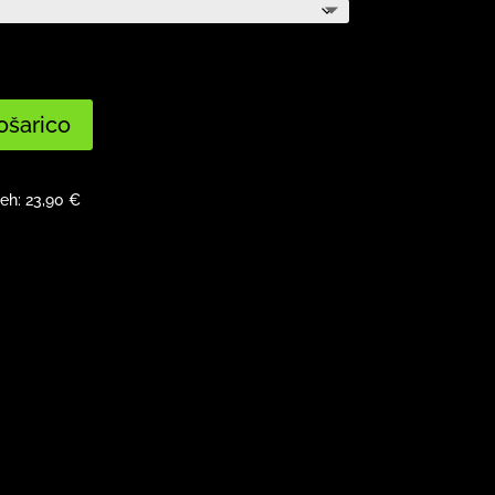
ošarico
neh:
23,90
€