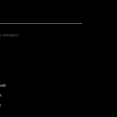
 zelenjava
Grah
p.
3