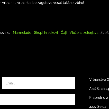
n vrtnar ali vrtnarka, bo zagotovo vesel takšne izbire!
govine:
Marmelade
Sirupi in sokovi
Čaji
Vložena zelenjava
Sveža
Vrtnarstvo 
Aleš Grah s.
Praprotno 2
4227 Selca