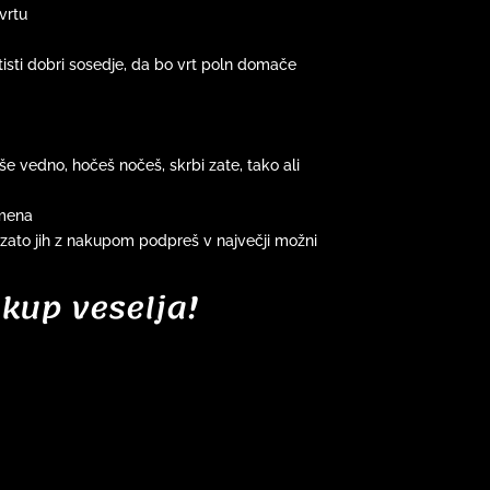
vrtu
isti dobri sosedje, da bo vrt poln domače
 še vedno, hočeš nočeš, skrbi zate, tako ali
emena
a zato jih z nakupom podpreš v največji možni
 kup veselja!