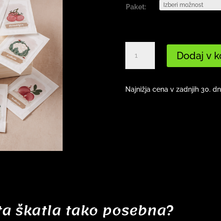
Paket:
Darilna
Dodaj v k
škatla
s
semeni
Najnižja cena v zadnjih 30. d
količina
ta škatla tako posebna?