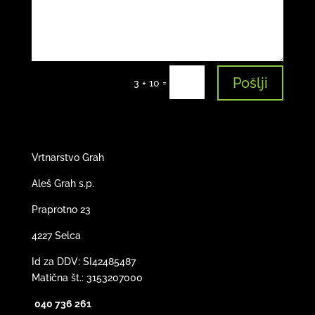
Pošlji
=
3 + 10
Vrtnarstvo Grah
Aleš Grah s.p.
Praprotno 23
4227 Selca
Id za DDV: SI42485487
Matična št.:
3153207000
040 736 261