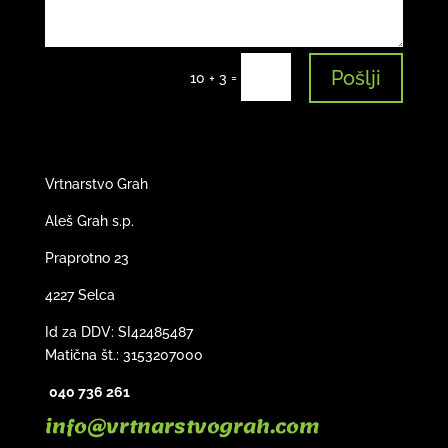
Pošlji
=
10 + 3
Vrtnarstvo Grah
Aleš Grah s.p.
Praprotno 23
4227 Selca
Id za DDV: SI42485487
Matična št.:
3153207000
040 736 261
info@vrtnarstvograh.com