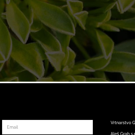
Vrtnarstvo 
Aleš Grah s.