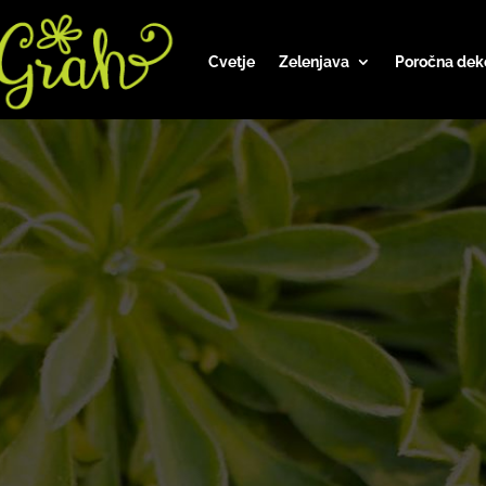
Cvetje
Zelenjava
Poročna dek