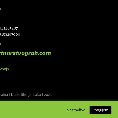
3
SI42485487
3153207000
1
rtnarstvograh.com
ovanja
rafični butik Škofja Loka
| 2021
Nastavitve
Potrjujem