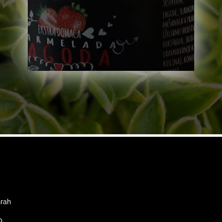
Grah
p.