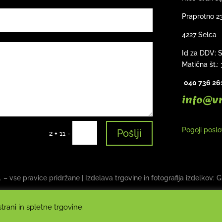
Praprotno 2
4227 Selca
Id za DDV: 
Matična št.:
040 736 26
info@v
Pogoji posl
Pošlji
=
2 + 11
. – vse pravice pridržane | Izdelava trgovine in fotografija izdelkov:
G
rani in spletne trgovine.