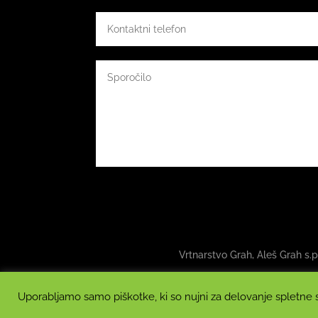
Vrtnarstvo Grah, Aleš Grah s.p
Uporabljamo samo piškotke, ki so nujni za delovanje spletne st