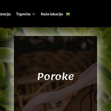
oracija
Trgovina
Naše lokacije
Poroke